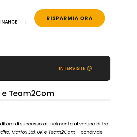
RISPARMIA ORA
FINANCE
|
INTERVISTE
 UK e Team2Com
ditore di successo attualmente al vertice di tre
dito, Marfox Ltd. UK
e
Team2Com
– condivide