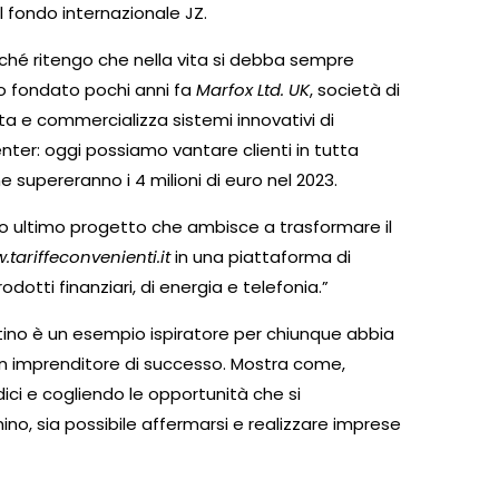
al fondo internazionale JZ.
iché ritengo che nella vita si debba sempre
ho fondato pochi anni fa
Marfox Ltd. UK
, società di
ta e commercializza sistemi innovativi di
nter: oggi possiamo vantare clienti in tutta
e supereranno i 4 milioni di euro nel 2023.
mio ultimo progetto che ambisce a trasformare il
tariffeconvenienti.it
in una piattaforma di
rodotti finanziari, di energia e telefonia.”
stino è un esempio ispiratore per chiunque abbia
un imprenditore di successo. Mostra come,
ici e cogliendo le opportunità che si
no, sia possibile affermarsi e realizzare imprese