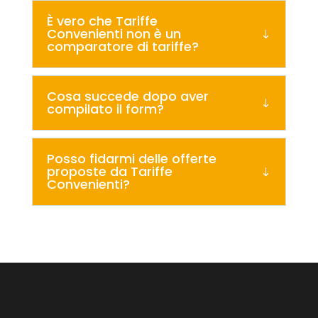
È vero che Tariffe
Convenienti non è un
comparatore di tariffe?
Cosa succede dopo aver
compilato il form?
Posso fidarmi delle offerte
proposte da Tariffe
Convenienti?