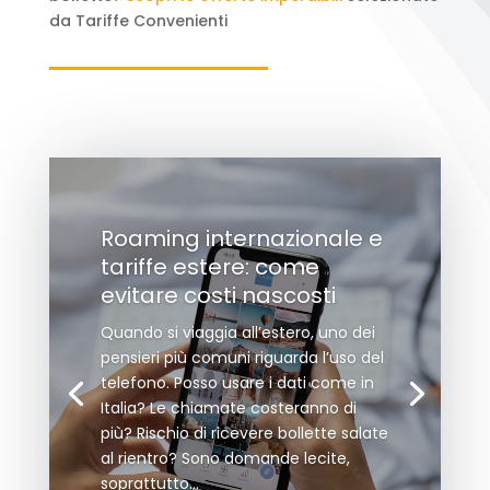
da Tariffe Convenienti
Roaming internazionale e
tariffe estere: come
evitare costi nascosti
Quando si viaggia all’estero, uno dei
pensieri più comuni riguarda l’uso del
telefono. Posso usare i dati come in
Italia? Le chiamate costeranno di
più? Rischio di ricevere bollette salate
al rientro? Sono domande lecite,
soprattutto...