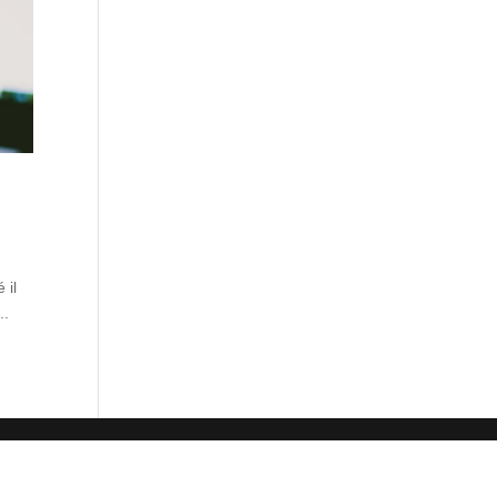
 il
..