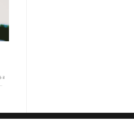
 il
..