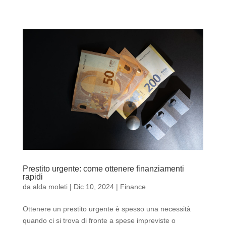
Prestito urgente: come ottenere finanziamenti
rapidi
da
alda moleti
|
Dic 10, 2024
|
Finance
Ottenere un prestito urgente è spesso una necessità
quando ci si trova di fronte a spese impreviste o